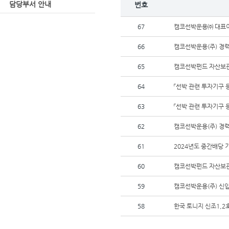
담당부서 안내
번호
67
캠코선박운용㈜ 대표이
66
캠코선박운용(주) 경
65
캠코선박펀드 자산보관회
64
「선박 관련 투자기구 
63
「선박 관련 투자기구 
62
캠코선박운용(주) 경
61
2024년도 중간배당 
60
캠코선박펀드 자산보관회사
59
캠코선박운용(주) 신
58
한국 토니지 신조1,