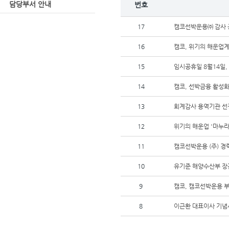
담당부서 안내
번호
17
캠코선박운용㈜ 감사 
16
캠코, 위기의 해운업
15
임시공휴일 8월14일
14
캠코, 선박금융 활성화
13
회계감사 용역기관 선
12
위기의 해운업 '마누라
11
캠코선박운용 (주) 경
10
유기준 해양수산부 장관
9
캠코, 캠코선박운용 
8
이근환 대표이사 기념사