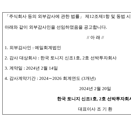
「주식회사 등의 외부감사에 관한 법률」
제
12
조제
1
항 및 동법 
아래와 같이 외부감사인을 선임하였음을 공고합니다
.
//
아 래
//
1.
외부감사인
:
예일회계법인
2.
감사 대상회사
:
한국 토니지 신조
1
호
, 2
호 선박투자회사
3.
계약일
: 2024
년
2
월
14
일
4.
감사계약기간
: 2024
∼
2026
회계연도
(3
개년
)
2024
년
2
월
20
일
한국 토니지 신조
1
호
, 2
호 선박투자회
대표이사 조 기 환